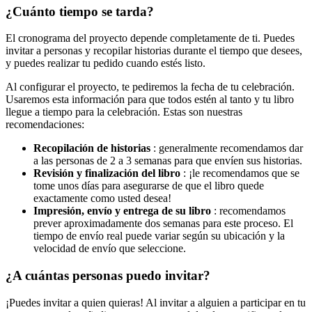
¿
Cu
á
nto
tiempo
se
tarda
?
El
cronograma
del
proyecto
depende
completamente
de
ti
.
Puedes
invitar
a
personas
y
recopilar
historias
durante
el
tiempo
que
desees
,
y
puedes
realizar
tu
pedido
cuando
est
é
s
listo
.
Al
configurar
el
proyecto
,
te
pediremos
la
fecha
de
tu
celebraci
ó
n
.
Usaremos
esta
informaci
ó
n
para
que
todos
est
é
n
al
tanto
y
tu
libro
llegue
a
tiempo
para
la
celebraci
ó
n
.
Estas
son
nuestras
recomendaciones
:
Recopilaci
ó
n
de
historias
:
generalmente
recomendamos
dar
a
las
personas
de
2
a
3
semanas
para
que
env
í
en
sus
historias
.
Revisi
ó
n
y
finalizaci
ó
n
del
libro
:
¡
le
recomendamos
que
se
tome
unos
d
í
as
para
asegurarse
de
que
el
libro
quede
exactamente
como
usted
desea
!
Impresi
ó
n
,
env
í
o
y
entrega
de
su
libro
:
recomendamos
prever
aproximadamente
dos
semanas
para
este
proceso
.
El
tiempo
de
env
í
o
real
puede
variar
seg
ú
n
su
ubicaci
ó
n
y
la
velocidad
de
env
í
o
que
seleccione
.
¿
A
cu
á
ntas
personas
puedo
invitar
?
¡
Puedes
invitar
a
quien
quieras
!
Al
invitar
a
alguien
a
participar
en
tu