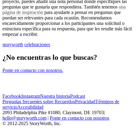
proyecto
,
puedes
a
ñ
adir
una
nota
personal
donde
especifiques
las
preguntas
que
te
gustar
í
a
que
respondiera
.
Tambi
é
n
tenemos
una
p
á
gina
de
inspiraci
ó
n
para
ayudarte
a
pensar
en
preguntas
que
puedan
ser
relevantes
para
cada
ocasi
ó
n
.
Recomendamos
encarecidamente
proporcionar
a
los
participantes
una
solicitud
o
estructura
espec
í
fica
para
su
respuesta
,
para
que
les
resulte
m
á
s
f
á
cil
empezar
a
escribir
.
storyworth
celebraciones
¿No encuentras lo que buscas?
Ponte en contacto con nosotros.
Facebook
Instagram
Nuestra historia
Podcast
Preguntas frecuentes sobre Recuerdos
Privacidad
Términos de
servicio
Accesibilidad
2093 Philadelphia Pike #1080, Claymont, DE 19703
|
hello@storyworth.com
|
Ponte en contacto con nosotros
© 2012-2025 StoryWorth, Inc.