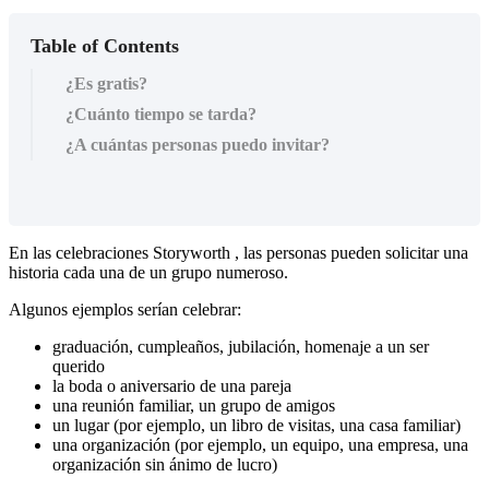
Table of Contents
¿Es gratis?
¿Cuánto tiempo se tarda?
¿A cuántas personas puedo invitar?
En
las
celebraciones
Storyworth
,
las
personas
pueden
solicitar
una
historia
cada
una
de
un
grupo
numeroso
.
Algunos
ejemplos
ser
í
an
celebrar
:
graduaci
ó
n
,
cumplea
ñ
os
,
jubilaci
ó
n
,
homenaje
a
un
ser
querido
la
boda
o
aniversario
de
una
pareja
una
reuni
ó
n
familiar
,
un
grupo
de
amigos
un
lugar
(
por
ejemplo
,
un
libro
de
visitas
,
una
casa
familiar
)
una
organizaci
ó
n
(
por
ejemplo
,
un
equipo
,
una
empresa
,
una
organizaci
ó
n
sin
á
nimo
de
lucro
)