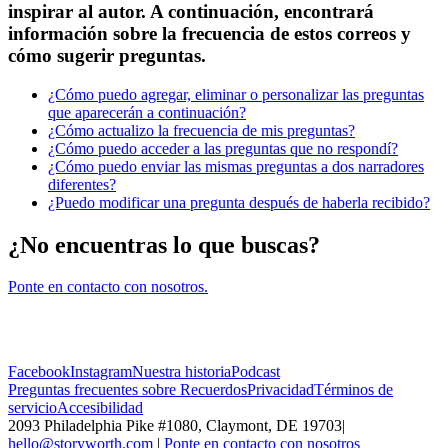
inspirar al autor. A continuación, encontrará
información sobre la frecuencia de estos correos y
cómo sugerir preguntas.
¿Cómo puedo agregar, eliminar o personalizar las preguntas
que aparecerán a continuación?
¿Cómo actualizo la frecuencia de mis preguntas?
¿Cómo puedo acceder a las preguntas que no respondí?
¿Cómo puedo enviar las mismas preguntas a dos narradores
diferentes?
¿Puedo modificar una pregunta después de haberla recibido?
¿No encuentras lo que buscas?
Ponte en contacto con nosotros.
Facebook
Instagram
Nuestra historia
Podcast
Preguntas frecuentes sobre Recuerdos
Privacidad
Términos de
servicio
Accesibilidad
2093 Philadelphia Pike #1080, Claymont, DE 19703
|
hello@storyworth.com
|
Ponte en contacto con nosotros