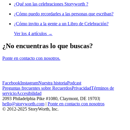
¿Qué son las celebraciones Storyworth ?
¿Cómo puedo recordarles a las personas que escriban?
¿Cómo invito a la gente a un Libro de Celebración?
Ver los 4 artículos →
¿No encuentras lo que buscas?
Ponte en contacto con nosotros.
Facebook
Instagram
Nuestra historia
Podcast
Preguntas frecuentes sobre Recuerdos
Privacidad
Términos de
servicio
Accesibilidad
2093 Philadelphia Pike #1080, Claymont, DE 19703
|
hello@storyworth.com
|
Ponte en contacto con nosotros
© 2012-2025 StoryWorth, Inc.
Knowledge Base Software powered by Helpjuice