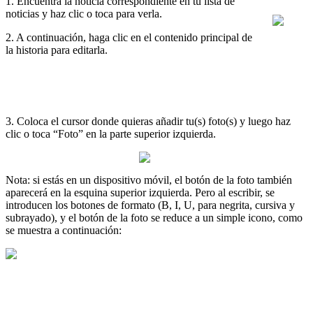
1
.
Encuentra
la
noticia
correspondiente
en
tu
lista
de
noticias
y
haz
clic
o
toca
para
verla
.
2
.
A
continuaci
ó
n
,
haga
clic
en
el
contenido
principal
de
la
historia
para
editarla
.
3
.
Coloca
el
cursor
donde
quieras
a
ñ
adir
tu
(
s
)
foto
(
s
)
y
luego
haz
clic
o
toca
“
Foto
”
en
la
parte
superior
izquierda
.
Nota
:
si
est
á
s
en
un
dispositivo
m
ó
vil
,
el
bot
ó
n
de
la
foto
tambi
é
n
aparecer
á
en
la
esquina
superior
izquierda
.
Pero
al
escribir
,
se
introducen
los
botones
de
formato
(
B
,
I
,
U
,
para
negrita
,
cursiva
y
subrayado
)
,
y
el
bot
ó
n
de
la
foto
se
reduce
a
un
simple
icono
,
como
se
muestra
a
continuaci
ó
n
: