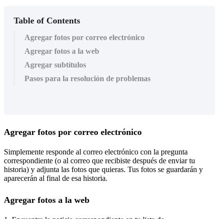
Table of Contents
Agregar fotos por correo electrónico
Agregar fotos a la web
Agregar subtítulos
Pasos para la resolución de problemas
Agregar
fotos
por
correo
electr
ó
nico
Simplemente
responde
al
correo
electr
ó
nico
con
la
pregunta
correspondiente
(
o
al
correo
que
recibiste
despu
é
s
de
enviar
tu
historia
)
y
adjunta
las
fotos
que
quieras
.
Tus
fotos
se
guardar
á
n
y
aparecer
á
n
al
final
de
esa
historia
.
Agregar
fotos
a
la
web