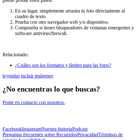
puede
probar
estos
pasos
:
En
su
lugar
,
simplemente
arrastra
tu
foto
directamente
al
cuadro
de
texto
.
Prueba
con
otro
navegador
web
y
/
o
dispositivo
.
Comprueba
si
tienes
bloqueadores
de
ventanas
emergentes
y
software
antivirus
/
firewall
.
Relacionado
:
¿
Cu
á
les
son
los
formatos
y
l
í
mites
para
las
fotos
?
leyendas
incluir imágenes
¿No encuentras lo que buscas?
Ponte en contacto con nosotros.
Facebook
Instagram
Nuestra historia
Podcast
Preguntas frecuentes sobre Recuerdos
Privacidad
Términos de