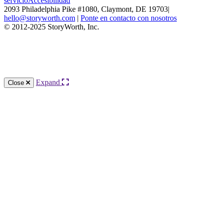
servicio
Accesibilidad
2093 Philadelphia Pike #1080, Claymont, DE 19703
|
hello@storyworth.com
|
Ponte en contacto con nosotros
© 2012-2025 StoryWorth, Inc.
Knowledge Base Software powered by Helpjuice
Expand
Close