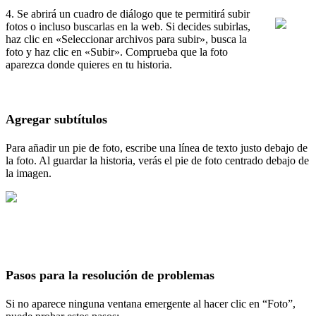
4
.
Se
abrir
á
un
cuadro
de
di
á
logo
que
te
permitir
á
subir
fotos
o
incluso
buscarlas
en
la
web
.
Si
decides
subirlas
,
haz
clic
en
«
Seleccionar
archivos
para
subir
»
,
busca
la
foto
y
haz
clic
en
«
Subir
»
.
Comprueba
que
la
foto
aparezca
donde
quieres
en
tu
historia
.
Agregar
subt
í
tulos
Para
a
ñ
adir
un
pie
de
foto
,
escribe
una
l
í
nea
de
texto
justo
debajo
de
la
foto
.
Al
guardar
la
historia
,
ver
á
s
el
pie
de
foto
centrado
debajo
de
la
imagen
.
Pasos
para
la
resoluci
ó
n
de
problemas
Si
no
aparece
ninguna
ventana
emergente
al
hacer
clic
en
“
Foto
”
,